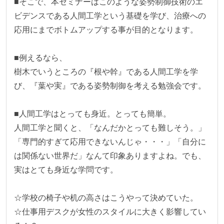
■そこで、本セミナーはこのような姿勢制御技術のエ
ビデンスである人間工学という基礎を学び、治療への
応用にまでボトムアップする事が目的となります。

■例えるなら、

樹木でいうところの『根や幹』である人間工学を学
び、『葉や実』である姿勢制御を考える勉強会です。

■人間工学はとっても身近。とっても簡単。

人間工学と聞くと、「なんだかとっても難しそう。」
「専門的すぎて応用できないんじゃ・・・」「自分に
は関係ない世界だ」なんて印象ありますよね。でも、
実はとても身近な学問です。

☆学校の椅子や机の高さはこうやって決めていた。

☆仕事用デスクが女性のスタイルに大きく影響してい