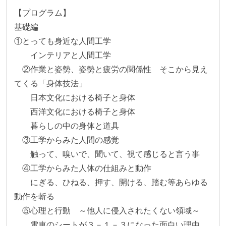
【プログラム】

基礎編

①とっても身近な人間工学

　　インテリアと人間工学

　②作業と姿勢、姿勢と疲労の関係性　そこから見え
てくる「身体技法」

　　日本文化における椅子と身体

　　西洋文化における椅子と身体

　　暮らしの中の身体と道具

　③工学からみた人間の感覚

　　触って、嗅いで、聞いて、視て感じると言う事

　④工学からみた人体の仕組みと動作

　　にぎる、ひねる、押す、開ける、踏む等あらゆる
動作を斬る

　⑤心理と行動　～他人に侵入されたくない領域～

　　電車のシートが３－１－３になった面白い理由
