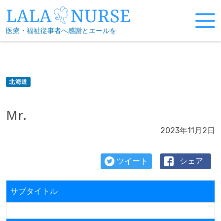
Skip
to
医療・福祉従事者へ感謝とエールを
content
北海道
Mr.
2023年11月2日
ツイート
シェア
サブタイトル