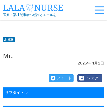
Skip
to
医療・福祉従事者へ感謝とエールを
content
北海道
Mr.
2023年11月2日
ツイート
シェア
サブタイトル