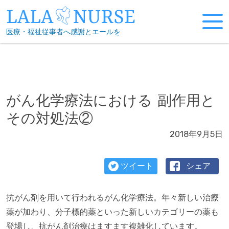
Skip
to
医療・福祉従事者へ感謝とエールを
content
がん化学療法における 副作用と
その対処法②
2018年9月5日
ツイート
シェア
抗がん剤を用いて行われるがん化学療法。年々新しい治療
薬が加わり、分子標的薬といった新しいカテゴリーの薬も
登場し、抗がん剤治療はますます複雑化しています。