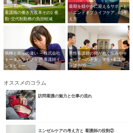
最期を穏やかに迎えるサポート
看護職の働き方改革その2 夜
「エンドオブライフケア」の考
勤･交代制勤務の負担軽減
え方
病棟と在宅の違い – 株式会社
男性看護師の卵が抱く悩みやキ
トータルライフケア 看護師イ
ャリアへの不安。学生×看護師
ンタビュー
座談会(1)
オススメのコラム
訪問看護の魅力と仕事の流れ
エンゼルケアの考え方と 看護師の役割②