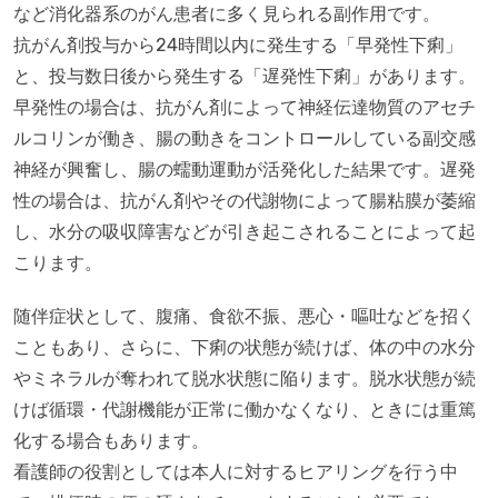
など消化器系のがん患者に多く見られる副作用です。
抗がん剤投与から24時間以内に発生する「早発性下痢」
と、投与数日後から発生する「遅発性下痢」があります。
早発性の場合は、抗がん剤によって神経伝達物質のアセチ
ルコリンが働き、腸の動きをコントロールしている副交感
神経が興奮し、腸の蠕動運動が活発化した結果です。遅発
性の場合は、抗がん剤やその代謝物によって腸粘膜が萎縮
し、水分の吸収障害などが引き起こされることによって起
こります。
随伴症状として、腹痛、食欲不振、悪心・嘔吐などを招く
こともあり、さらに、下痢の状態が続けば、体の中の水分
やミネラルが奪われて脱水状態に陥ります。脱水状態が続
けば循環・代謝機能が正常に働かなくなり、ときには重篤
化する場合もあります。
看護師の役割としては本人に対するヒアリングを行う中