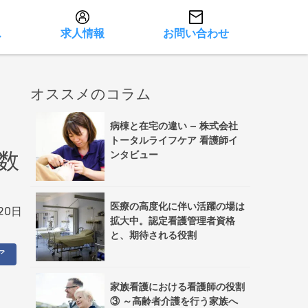
ス
求人情報
お問い合わせ
オススメのコラム
病棟と在宅の違い – 株式会社
トータルライフケア 看護師イ
数
ンタビュー
医療の高度化に伴い活躍の場は
20日
拡大中。認定看護管理者資格
と、期待される役割
ア
家族看護における看護師の役割
③ ～高齢者介護を行う家族へ