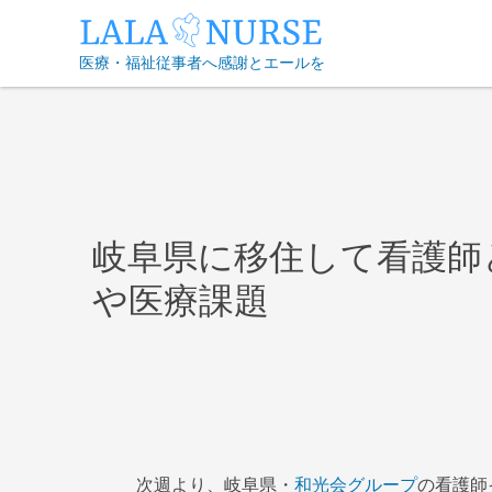
Skip
to
医療・福祉従事者へ感謝とエールを
content
岐阜県に移住して看護師
や医療課題
次週より、岐阜県・
和光会グループ
の看護師