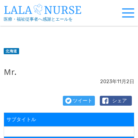
Skip
to
医療・福祉従事者へ感謝とエールを
content
北海道
Mr.
2023年11月2日
ツイート
シェア
サブタイトル