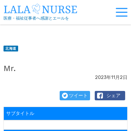
Skip
to
医療・福祉従事者へ感謝とエールを
content
北海道
Mr.
2023年11月2日
ツイート
シェア
サブタイトル