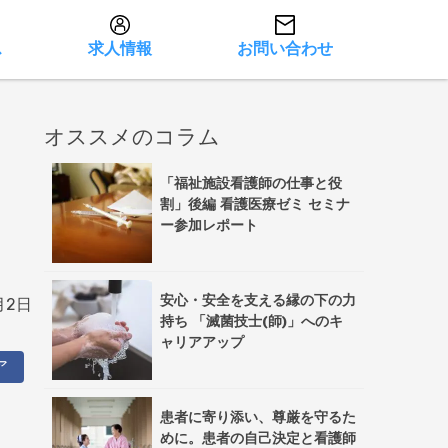
ス
求人情報
お問い合わせ
オススメのコラム
「福祉施設看護師の仕事と役
割」後編 看護医療ゼミ セミナ
ー参加レポート
安心・安全を支える縁の下の力
月2日
持ち 「滅菌技士(師)」へのキ
ャリアアップ
ア
患者に寄り添い、尊厳を守るた
めに。患者の自己決定と看護師