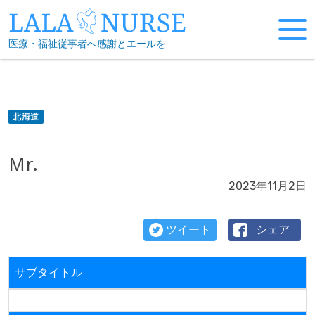
Skip
to
医療・福祉従事者へ感謝とエールを
content
北海道
Mr.
2023年11月2日
ツイート
シェア
サブタイトル