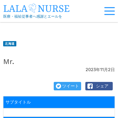
Skip
to
医療・福祉従事者へ感謝とエールを
content
北海道
Mr.
2023年11月2日
ツイート
シェア
サブタイトル