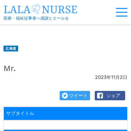
Skip
to
医療・福祉従事者へ感謝とエールを
content
北海道
Mr.
2023年11月2日
ツイート
シェア
サブタイトル