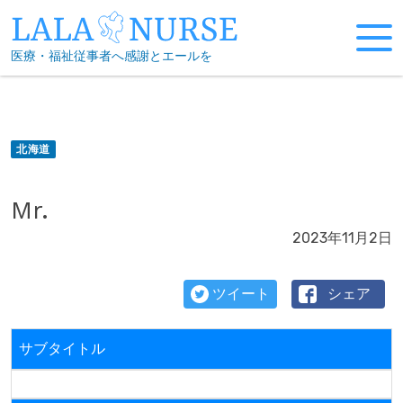
Skip
to
医療・福祉従事者へ感謝とエールを
content
北海道
Mr.
2023年11月2日
ツイート
シェア
サブタイトル