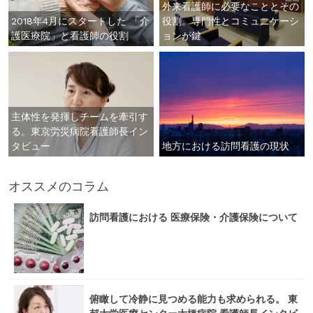
外来看護師に必要なこととその
2018年4月にスタートした 「介
役割。専門性とコミュニケーシ
護医療院」と看護師の役割
ョンが鍵
主体性を発揮しチームを牽引す
る。東京労災病院看護師長イン
タビュー
地方における訪問看護の現状
オススメのコラム
訪問看護における 医療保険・介護保険について
俯瞰して冷静に見つめる能力も求められる。 東