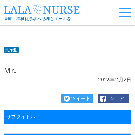
Skip
to
医療・福祉従事者へ感謝とエールを
content
北海道
Mr.
2023年11月2日
ツイート
シェア
サブタイトル