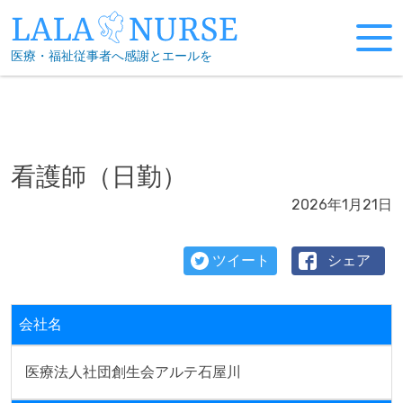
Skip
to
医療・福祉従事者へ感謝とエールを
content
看護師（日勤）
2026年1月21日
ツイート
シェア
会社名
医療法人社団創生会アルテ石屋川