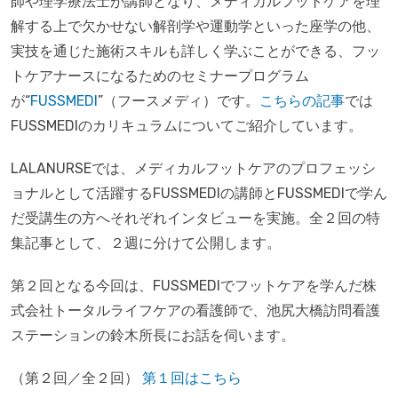
師や理学療法士が講師となり、メディカルフットケアを理
解する上で欠かせない解剖学や運動学といった座学の他、
実技を通じた施術スキルも詳しく学ぶことができる、フッ
トケアナースになるためのセミナープログラム
が“
FUSSMEDI
”（フースメディ）です。
こちらの記事
では
FUSSMEDIのカリキュラムについてご紹介しています。
LALANURSEでは、メディカルフットケアのプロフェッシ
ョナルとして活躍するFUSSMEDIの講師とFUSSMEDIで学ん
だ受講生の方へそれぞれインタビューを実施。全２回の特
集記事として、２週に分けて公開します。
第２回となる今回は、FUSSMEDIでフットケアを学んだ株
式会社トータルライフケアの看護師で、池尻大橋訪問看護
ステーションの鈴木所長にお話を伺います。
（第２回／全２回）
第１回はこちら