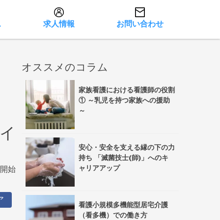
ス
求人情報
お問い合わせ
オススメのコラム
家族看護における看護師の役割
① ～乳児を持つ家族への援助
～
ライ
安心・安全を支える縁の下の力
持ち 「滅菌技士(師)」へのキ
ャリアアップ
講開始
ア
看護小規模多機能型居宅介護
（看多機）での働き方