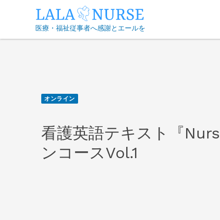
Skip
to
医療・福祉従事者へ感謝とエールを
content
オンライン
看護英語テキスト『Nursing
ンコースVol.1