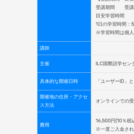
受講期間	受講開始から60日間

目安学習時間	600分（10時間）

1日の学習時間：5
※学習時間は個人
講師
主催
ILC国際語学セン
具体的な開催日時
開催地の住所・アクセ
オンラインでの受
ス方法
16,500円(10％
費用
※一度ご入金され