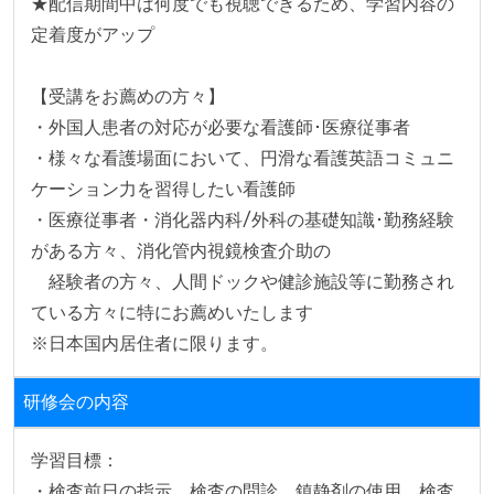
★配信期間中は何度でも視聴できるため、学習内容の
定着度がアップ

【受講をお薦めの方々】

・外国人患者の対応が必要な看護師･医療従事者

・様々な看護場面において、円滑な看護英語コミュニ
ケーション力を習得したい看護師

・医療従事者・消化器内科/外科の基礎知識･勤務経験
がある方々、消化管内視鏡検査介助の

　経験者の方々、人間ドックや健診施設等に勤務され
ている方々に特にお薦めいたします

※日本国内居住者に限ります。
研修会の内容
学習目標：

・検査前日の指示、検査の問診、鎮静剤の使用、検査