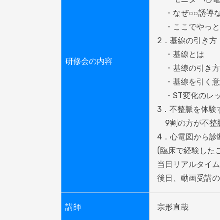
　・なぜ○○誘導な
　・ここでやっと
2．基線の引き方

　・基線とは

研修会の内容
　・基線の引き方

　・基線を引く意
　・ST変化のレッ
3．不整脈を体験す
　9割の方が不整
4．心電図から診
(臨床で経験した
当日リアルタイム
後日、動画受講の
講師
宗形直哉