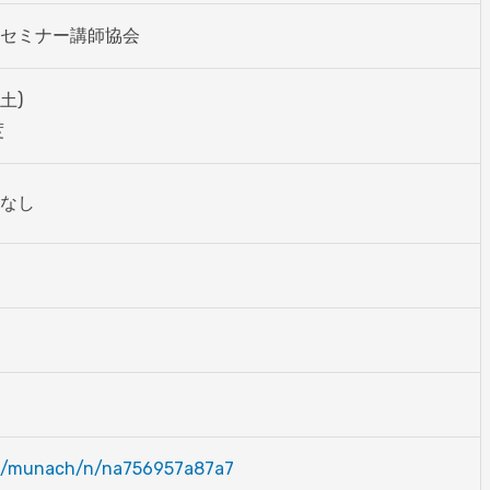
セミナー講師協会
土)

度
なし
om/munach/n/na756957a87a7