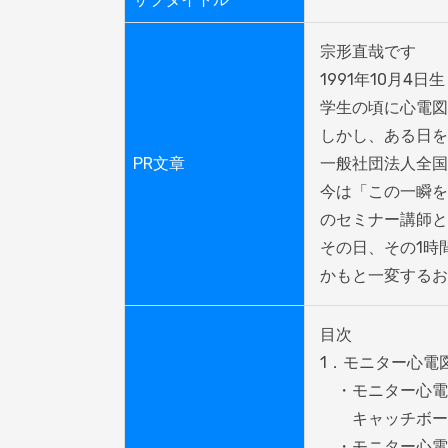
宗形直哉です

1991年10月4日
学生の頃に心電図
しかし、ある日を
PR文章
一般社団法人全国
今は「この一瞬を
のセミナー講師と
その日、その1時
かもと一変するお
目次

1．モニター心電図
　・モニター心電
　　キャッチボー
　・モニター心電