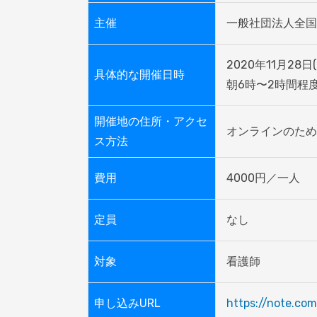
主催
一般社団法人全国
2020年11月28日(
具体的な開催日時
朝6時〜2時間程
開催地の住所・アクセ
オンラインのため
ス方法
費用
4000円／一人
定員
なし
対象
看護師
申し込みURL
https://note.c