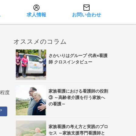
ス
求人情報
お問い合わせ
オススメのコラム
さかいりはグループ 代表×看護
師 クロスインタビュー
家族看護における看護師の役割
間程度
③ ～高齢者介護を行う家族へ
の看護～
ア
家族看護の考え方と実践のプロ
セス ～家族支援専門看護師と