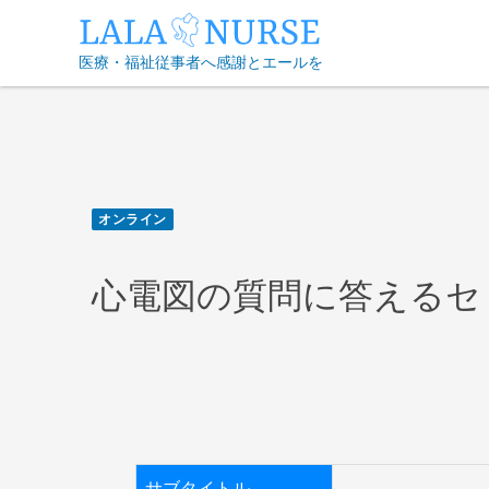
Skip
to
医療・福祉従事者へ感謝とエールを
content
オンライン
心電図の質問に答えるセ
サブタイトル