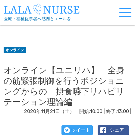
Skip
to
医療・福祉従事者へ感謝とエールを
content
オンライン
オンライン【ユニリハ】 全身
の筋緊張制御を行うポジショニ
ングからの 摂食嚥下リハビリ
テーション理論編
2020年11月21日（土） 開始:10:00 | 終了:13:00 |
ツイート
シェア