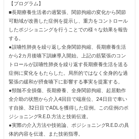
【プログラム】

■長期療養生活者の過緊張、関節拘縮の変化から関節
可動域が改善した症例を提示し、重力をコントロール
したポジショニングを行うことでの様々な効果を報告
する。

●誤嚥性肺炎を繰り返し全身関節拘縮、長期療養生活
から2カ月後嚥下訓練導入開始。上記の筋緊張のコン
トロールが誤嚥性肺炎を繰り返す長期療養生活を送る
症例に変化をもたらした。局所的ではなく全身的な過
緊張の緩和が摂食嚥下に影響する事実を提案する。

●頸髄不全損傷、長期療養、全身関節拘縮、起居動作
全介助の状態から介入4回目で端座位、24日目で車い
す自操、32日目でADLを獲得した症例。この症例のポ
ジショニングR.E.D.方法と技術伝達。

●実際の介入方法や技術論、ポジショニングR.E.D.の具
体的内容を伝達、また技術指導。
