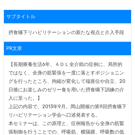
サブタイトル
摂食嚥下リハビリテーションの新たな視点と介入手段
PR文章
【長期療養生活6年、ＡＤＬ全介助の症例に、局所的
ではなく、全身の筋緊張を一度に落とすポジショニン
グを行ったところ、拘縮が変化して端座位や自立、20
日後にお楽しみのゼリー食を用いた摂食嚥下訓練の介
入に至った。】

上記の内容で、2013年9月。岡山開催の第9回摂食嚥下
リハビリテーション学会へ口述発表する。

本セミナーは、この原理と、症例報告から全身の筋緊
張制御を行うことでの、呼吸筋、横隔膜、呼吸数の低