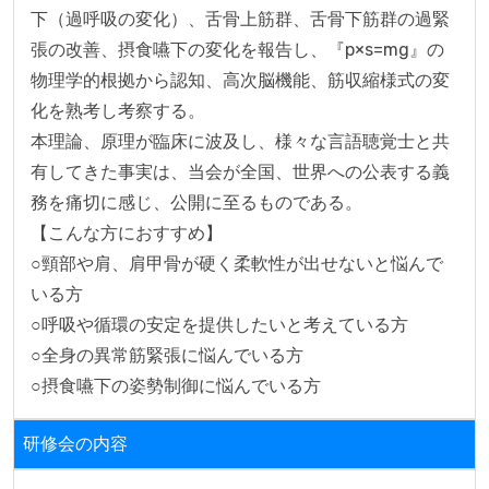
下（過呼吸の変化）、舌骨上筋群、舌骨下筋群の過緊
張の改善、摂食嚥下の変化を報告し、『p×s=mg』の
物理学的根拠から認知、高次脳機能、筋収縮様式の変
化を熟考し考察する。

本理論、原理が臨床に波及し、様々な言語聴覚士と共
有してきた事実は、当会が全国、世界への公表する義
務を痛切に感じ、公開に至るものである。

【こんな方におすすめ】

○頸部や肩、肩甲骨が硬く柔軟性が出せないと悩んで
いる方

○呼吸や循環の安定を提供したいと考えている方

○全身の異常筋緊張に悩んでいる方

○摂食嚥下の姿勢制御に悩んでいる方
研修会の内容