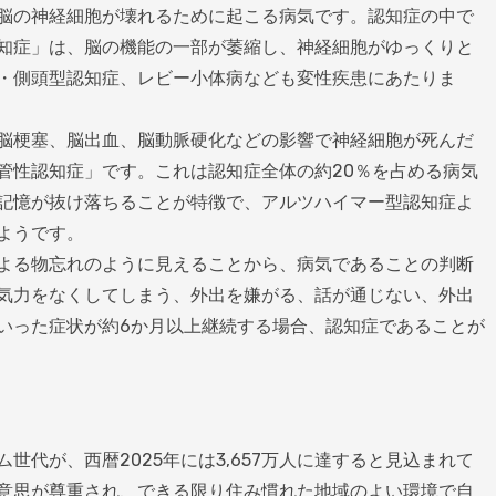
脳の神経細胞が壊れるために起こる病気です。認知症の中で
知症」は、脳の機能の一部が萎縮し、神経細胞がゆっくりと
・側頭型認知症、レビー小体病なども変性疾患にあたりま
脳梗塞、脳出血、脳動脈硬化などの影響で神経細胞が死んだ
管性認知症」です。これは認知症全体の約20％を占める病気
記憶が抜け落ちることが特徴で、アルツハイマー型認知症よ
ようです。
よる物忘れのように見えることから、病気であることの判断
気力をなくしてしまう、外出を嫌がる、話が通じない、外出
いった症状が約6か月以上継続する場合、認知症であることが
世代が、西暦2025年には3,657万人に達すると見込まれて
意思が尊重され、できる限り住み慣れた地域のよい環境で自