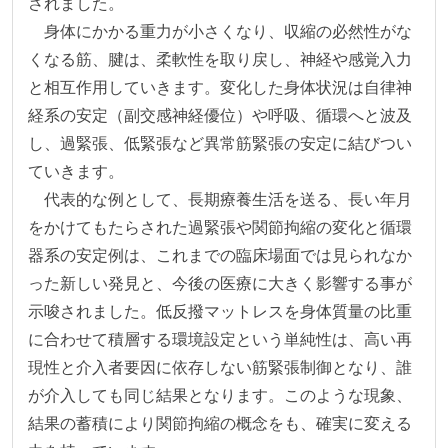
されました。

　身体にかかる重力が小さくなり、収縮の必然性がな
くなる筋、腱は、柔軟性を取り戻し、神経や感覚入力
と相互作用していきます。変化した身体状況は自律神
経系の安定（副交感神経優位）や呼吸、循環へと波及
し、過緊張、低緊張など異常筋緊張の安定に結びつい
ていきます。

　代表的な例として、長期療養生活を送る、長い年月
をかけてもたらされた過緊張や関節拘縮の変化と循環
器系の安定例は、これまでの臨床場面では見られなか
った新しい発見と、今後の医療に大きく影響する事が
示唆されました。低反撥マットレスを身体質量の比重
に合わせて積層する環境設定という単純性は、高い再
現性と介入者要因に依存しない筋緊張制御となり、誰
が介入しても同じ結果となります。このような現象、
結果の蓄積により関節拘縮の概念をも、確実に変える