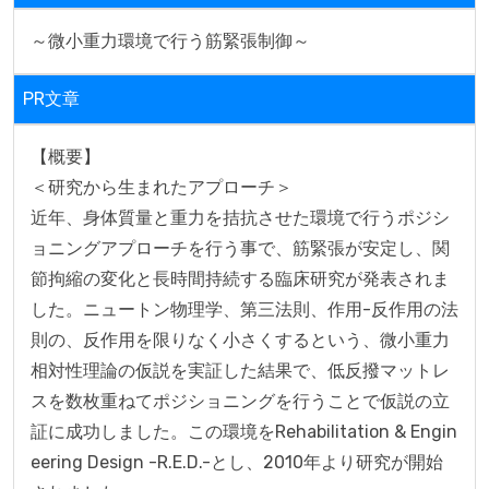
～微小重力環境で行う筋緊張制御～
PR文章
【概要】

＜研究から生まれたアプローチ＞

近年、身体質量と重力を拮抗させた環境で行うポジシ
ョニングアプローチを行う事で、筋緊張が安定し、関
節拘縮の変化と長時間持続する臨床研究が発表されま
した。ニュートン物理学、第三法則、作用-反作用の法
則の、反作用を限りなく小さくするという、微小重力
相対性理論の仮説を実証した結果で、低反撥マットレ
スを数枚重ねてポジショニングを行うことで仮説の立
証に成功しました。この環境をRehabilitation & Engin
eering Design -R.E.D.-とし、2010年より研究が開始