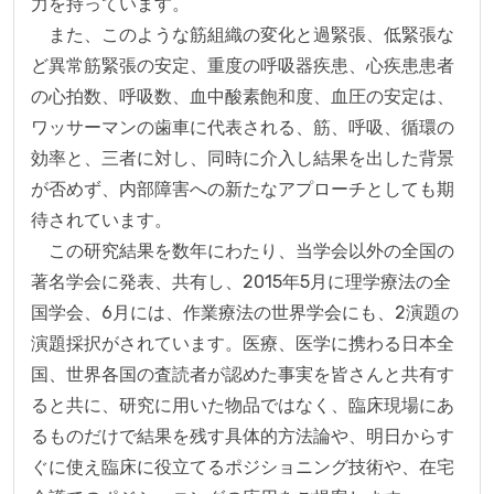
力を持っています。

　また、このような筋組織の変化と過緊張、低緊張な
ど異常筋緊張の安定、重度の呼吸器疾患、心疾患患者
の心拍数、呼吸数、血中酸素飽和度、血圧の安定は、
ワッサーマンの歯車に代表される、筋、呼吸、循環の
効率と、三者に対し、同時に介入し結果を出した背景
が否めず、内部障害への新たなアプローチとしても期
待されています。

　この研究結果を数年にわたり、当学会以外の全国の
著名学会に発表、共有し、2015年5月に理学療法の全
国学会、6月には、作業療法の世界学会にも、2演題の
演題採択がされています。医療、医学に携わる日本全
国、世界各国の査読者が認めた事実を皆さんと共有す
ると共に、研究に用いた物品ではなく、臨床現場にあ
るものだけで結果を残す具体的方法論や、明日からす
ぐに使え臨床に役立てるポジショニング技術や、在宅