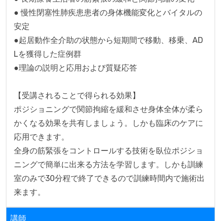
● 慢性閉塞性肺疾患患者の身体機能変化とバイタルの
安定

●起居動作全介助の状態から短期間で移動、移乗、AD
Lを獲得した症例群

●理論の説明と応用および質疑応答

【受講されることで得られる効果】

ポジショニングで関節拘縮を緩和させ身体全体が柔ら
かくなる効果を共有しましょう。しかも臨床のケアに
応用できます。

全身の筋緊張をコントロールする技術を臥位ポジショ
ニングで簡単に出来る方法を学習します。しかも訓練
室のみで30分程で終了できるので訓練時間内で施術出
来ます。
講師