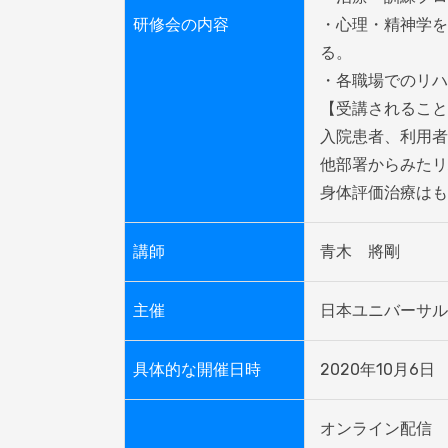
研修会の内容
・心理・精神学を
る。

・各職場でのリハ
【受講されること
入院患者、利用者
他部署からみたリ
身体評価治療はも
講師
青木　將剛
主催
日本ユニバーサル
具体的な開催日時
2020年10月6日　開始
オンライン配信
