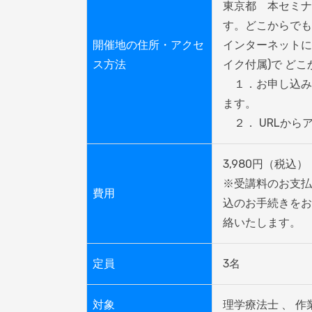
東京都　本セミナ
す。どこからでも
開催地の住所・アクセ
インターネットに
ス方法
イク付属)で どこ
　１．お申し込み
ます。

　２． URLか
3,980円（税込）

※受講料のお支払
費用
込のお手続きをお
絡いたします。
定員
3名
対象
理学療法士 、 作