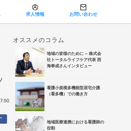
ス
求人情報
お問い合わせ
オススメのコラム
地域の皆様のために – 株式会
社トータルライフケア代表 西
海奉成さんインタビュー
ッ
看護小規模多機能型居宅介護
（看多機）での働き方
7:50
ア
地域医療連携における看護師の
役割