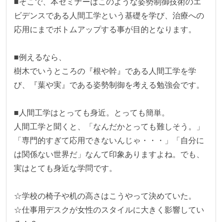
■そこで、本セミナーはこのような姿勢制御技術のエ
ビデンスである人間工学という基礎を学び、治療への
応用にまでボトムアップする事が目的となります。

■例えるなら、

樹木でいうところの『根や幹』である人間工学を学
び、『葉や実』である姿勢制御を考える勉強会です。

■人間工学はとっても身近。とっても簡単。

人間工学と聞くと、「なんだかとっても難しそう。」
「専門的すぎて応用できないんじゃ・・・」「自分に
は関係ない世界だ」なんて印象ありますよね。でも、
実はとても身近な学問です。

☆学校の椅子や机の高さはこうやって決めていた。

☆仕事用デスクが女性のスタイルに大きく影響してい