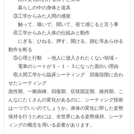
　　暮らしの中の身体と道具

　③工学からみた人間の感覚

　　触って、嗅いで、聞いて、視て感じると言う事

　④工学からみた人体の仕組みと動作

　　にぎる、ひねる、押す、開ける、踏む等あらゆる
動作を斬る

　⑤心理と行動　～他人に侵入されたくない領域～

　　電車のシートが３－１－３になった面白い理由

　⑥人間工学から臨床シーティング　回復段階に合わ
せたシーティング

急性期、一般病棟、回復期、症状固定期、維持期。こ
んなにたくさんの変化があるのに、シーティング技術
は一つでいいのでしょうか。身体の変化に即した姿勢
保持を行うためには、全世界にある姿勢保持、シーテ
ィングの概念を用いる必要があります。
