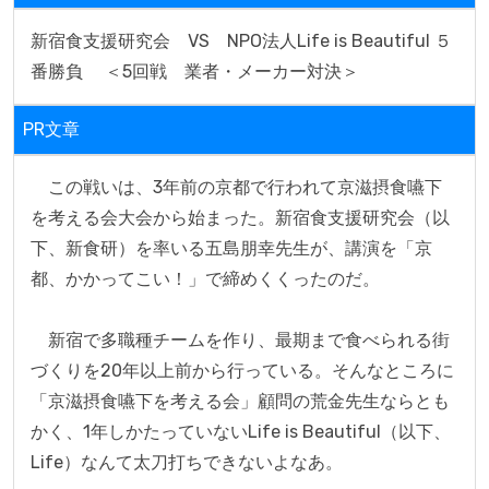
新宿食支援研究会　VS　NPO法人Life is Beautiful ５
番勝負　 ＜5回戦　業者・メーカー対決＞
PR文章
　この戦いは、3年前の京都で行われて京滋摂食嚥下
を考える会大会から始まった。新宿食支援研究会（以
下、新食研）を率いる五島朋幸先生が、講演を「京
都、かかってこい！」で締めくくったのだ。

　新宿で多職種チームを作り、最期まで食べられる街
づくりを20年以上前から行っている。そんなところに
「京滋摂食嚥下を考える会」顧問の荒金先生ならとも
かく、1年しかたっていないLife is Beautiful（以下、
Life）なんて太刀打ちできないよなあ。
