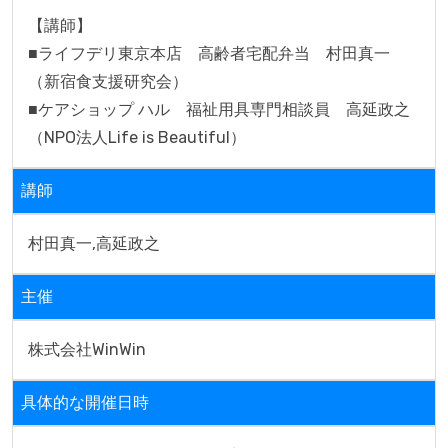
【講師】

■ライフデリ東京本店　高齢者宅配弁当　村田真一
（新宿食支援研究会）

■ケアショップ ハル　福祉用具専門相談員　高延政之
（NPO法人Life is Beautiful）
講師
村田真一,高延政之
主催
株式会社WinWin
具体的な開催日時