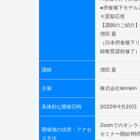
●摂食嚥下モデル
※質疑応答

【講師のご紹介】

増田 翼

（日本摂食嚥下リ
師教育課程修了）
講師
増田 翼
主催
株式会社WinWin
具体的な開催日時
2020年9月20日（
Zoomでのオンラ
開催地の住所・アクセ
セミナー開始1時
ス方法