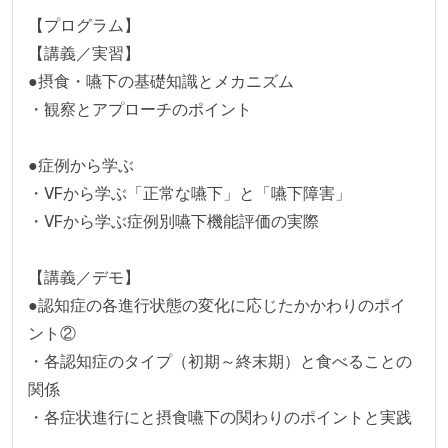
【プログラム】

【講義／実習】

●摂食・嚥下の基礎知識とメカニズム

・観察とアプローチのポイント

●症例から学ぶ

・VFから学ぶ「正常な嚥下」と「嚥下障害」

・VFから学ぶ症例別嚥下機能評価の実際

【講義／デモ】

●認知症の各進行状態の変化に応じたかかわりのポイ
ント②

・各認知症のタイプ（初期～終末期）と食べることの
関係

・各症状進行にと摂食嚥下の関わりのポイントと実践
