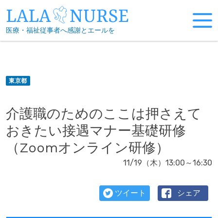
Skip
to
医療・福祉従事者へ感謝とエールを
content
東京都
介護職のためのここは押さえて
おきたい接遇マナー基礎研修
（Zoomオンライン研修）
11/19（木）13:00～16:30
ツイート
シェア