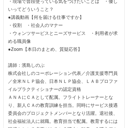
・現場で普段使っている気をつけたいことば　・優し
いってどういうこと？

●講義動画【何を届ける仕事ですか】

・役割　・社会人のマナー

・ウォンツサービスとニーズサービス　・利用者が求
める職員像

●Zoom【本日のまとめ、質疑応答】

講師：濱島しのぶ

株式会社しのコーポレーション代表／介護支援専門員
／全米ＮＬＰ協会、日本ＮＬＰ協会、ＬＡＢプロファ
イルプラクティショナーの認定資格

ＡＮＡにＣＡとして配属。フライトトレーナーとな
り、新人ＣＡの教育訓練を担当。同時にサービス接遇
委員会のプロジェクトメンバーとなり活躍。退社後、
社会福祉法人に就職。教育担当で配属。教育するには