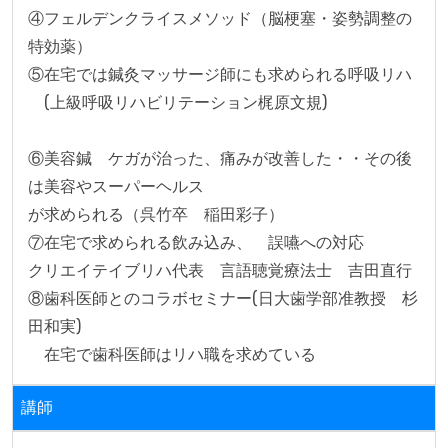
④フェルデンクライスメソッド（脳梗塞・姿勢調整の
特効薬）

⑤在宅では鍼灸マッサージ師にも求められる呼吸リハ

　(上級呼吸リハビリテーション梶原文規)

⑥美容鍼　ケガが治った、痛みが改善した・・その後
は美容やスーパーヘルス

が求められる（呉竹卒　稲田彩子）

⑦在宅で求められる飲み込み、　誤嚥への対応　

クリエイテイブリハ代表　言語聴覚療法士　吉田直行

⑧歯科医師とのコラボセミナー(日大歯学部准教授　杉
田和実)

　在宅で歯科医師はリハ職を求めている
講師