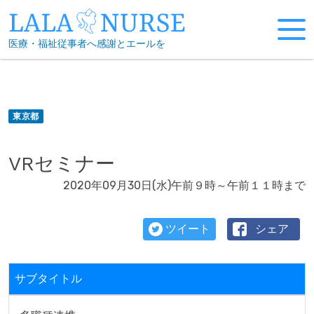
Skip
to
医療・福祉従事者へ感謝とエールを
content
東京都
VRセミナー
2020年09月30日(水)午前９時～午前１１時まで
ツイート
シェア
サブタイトル