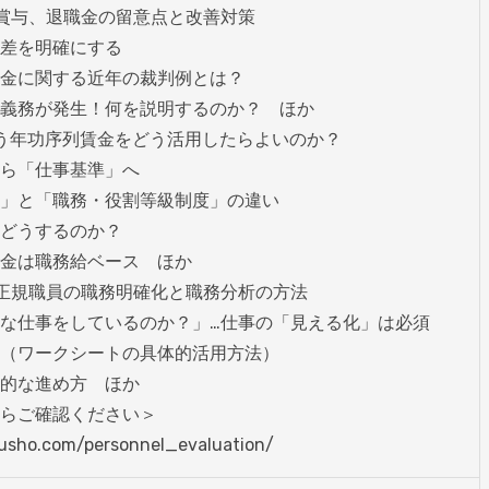
賞与、退職金の留意点と改善対策

差を明確にする

金に関する近年の裁判例とは？

義務が発生！何を説明するのか？　ほか

う年功序列賃金をどう活用したらよいのか？

ら「仕事基準」へ

」と「職務・役割等級制度」の違い

どうするのか？

金は職務給ベース　ほか

正規職員の職務明確化と職務分析の方法

な仕事をしているのか？」…仕事の「見える化」は必須

（ワークシートの具体的活用方法）

的な進め方　ほか

らご確認ください＞

usho.com/personnel_evaluation/