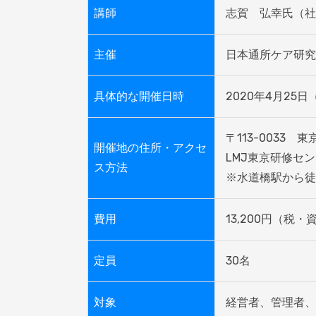
講師
志賀　弘幸氏（社会
主催
日本通所ケア研究
具体的な開催日時
2020年4月25日（
〒113-0033　東
開催地の住所・アクセ
LMJ東京研修セン
ス方法
※水道橋駅から徒
費用
13,200円（税
定員
30名
対象
経営者、管理者、