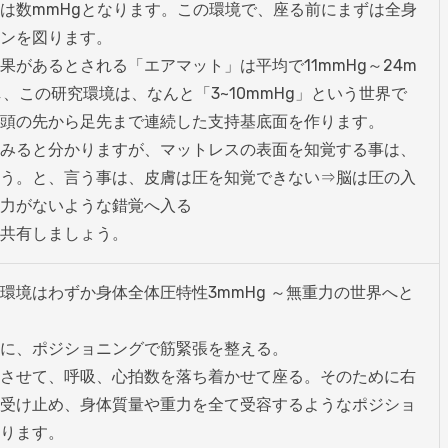
は数mmHgとなります。この環境で、座る前にまずは全身
ンを図ります。

果があるとされる「エアマット」は平均で11mmHg～24m
し、この研究環境は、なんと「3~10mmHg」という世界で
頭の先から足先まで連続した支持基底面を作ります。

みると分かりますが、マットレスの表面を知覚する事は、
う。と、言う事は、皮膚は圧を知覚できない⇒脳は圧の入
力がないような錯覚へ入る

共有しましょう。
環境はわずか身体全体圧特性3mmHg ～無重力の世界へと
に、ポジショニングで筋緊張を整える。

させて、呼吸、心拍数を落ち着かせて座る。そのために右
受け止め、身体質量や重力を全て受容するようなポジショ
ります。
