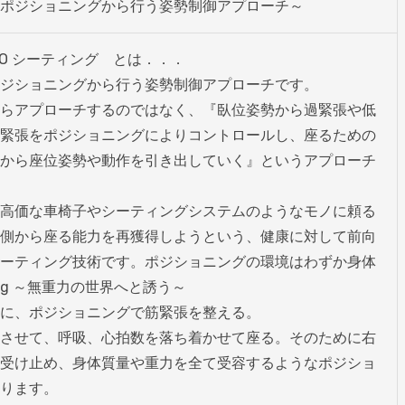
ポジショニングから行う姿勢制御アプローチ～
O シーティング　とは．．．

ジショニングから行う姿勢制御アプローチです。

らアプローチするのではなく、『臥位姿勢から過緊張や低
緊張をポジショニングによりコントロールし、座るための
から座位姿勢や動作を引き出していく』というアプローチ
高価な車椅子やシーティングシステムのようなモノに頼る
側から座る能力を再獲得しようという、健康に対して前向
ーティング技術です。ポジショニングの環境はわずか身体
g ～無重力の世界へと誘う～

に、ポジショニングで筋緊張を整える。

させて、呼吸、心拍数を落ち着かせて座る。そのために右
受け止め、身体質量や重力を全て受容するようなポジショ
ります。
