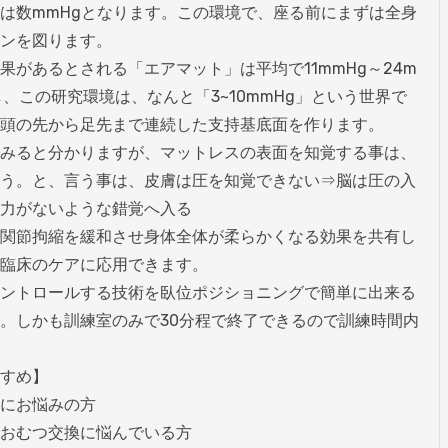
は数mmHgとなります。この環境で、座る前にまずは全身
ンを図ります。

果があるとされる「エアマット」は平均で11mmHg～24m
し、この研究環境は、なんと「3~10mmHg」という世界で
頭の先から足先まで連続した支持基底面を作ります。

みると分かりますが、マットレスの表面を知覚する事は、
う。と、言う事は、皮膚は圧を知覚できない⇒脳は圧の入
力がないような錯覚へ入る

関節拘縮を緩和させ身体全体が柔らかくなる効果を共有し
臨床のケアに応用できます。

ントロールする技術を臥位ポジショニングで簡単に出来る
。しかも訓練室のみで30分程で終了できるので訓練時間内
すめ】

にお悩みの方

おむつ交換に悩んでいる方
