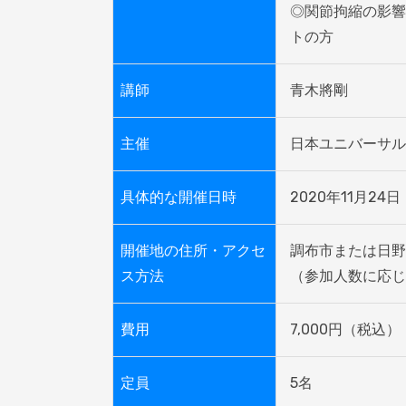
◎関節拘縮の影響
トの方
講師
青木將剛
主催
日本ユニバーサル
具体的な開催日時
2020年11月24日
開催地の住所・アクセ
調布市または日野
ス方法
（参加人数に応じ
費用
7,000円（税込）
定員
5名