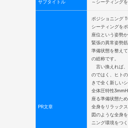
サブタイトル
～シーティングを
ポジショニング T
シーティングをポ
座位という姿勢か
緊張の異常姿勢筋
準備状態を整えて
の総称です。

　言い換えれば、
のではく、ヒトの
きで全く新しいシ
全体圧特性3mmH
座る準備状態ため
PR文章
全身をリラックス
図のような全身を
ニング環境をつく