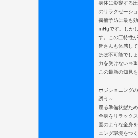
身体に影響する圧
のリラクゼーショ
褥瘡予防に最も効
mHgです。しか
す。この圧特性が
皆さんも体感して
ほぼ不可能でしょ
力を受けない⇒重
この最新の知見を
ポジショニングの
誘う～

座る準備状態ため
全身をリラックス
図のような全身を
ニング環境をつく