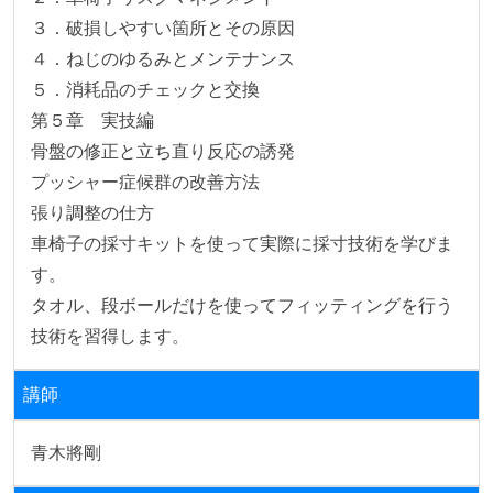
３．破損しやすい箇所とその原因

４．ねじのゆるみとメンテナンス

５．消耗品のチェックと交換

第５章　実技編

骨盤の修正と立ち直り反応の誘発

プッシャー症候群の改善方法

張り調整の仕方

車椅子の採寸キットを使って実際に採寸技術を学びま
す。

タオル、段ボールだけを使ってフィッティングを行う
技術を習得します。
講師
青木將剛