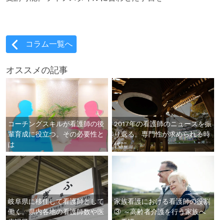
コラム一覧へ
オススメの記事
コーチングスキルが看護師の後
2017年の看護師のニュースを振
輩育成に役立つ。その必要性と
り返る。専門性が求められる時
は
代に
岐阜県に移住して看護師として
家族看護における看護師の役割
働く。県内各地の看護師数や医
③ ～高齢者介護を行う家族へ