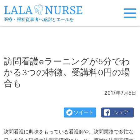
Skip
to
医療・福祉従事者へ感謝とエールを
content
訪問看護eラーニングが5分でわ
かる3つの特徴。受講料0円の場
合も
2017年7月5日
ツイート
シェア
訪問看護に興味をもっている看護師や、訪問業務で多忙な