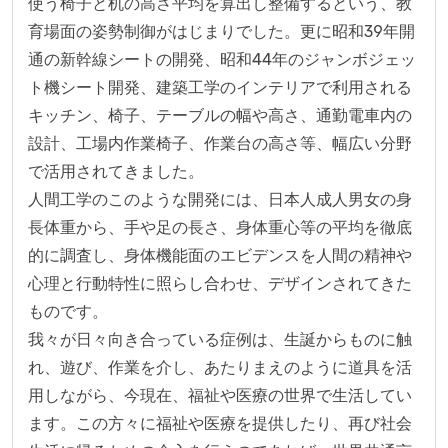
使う椅子と机の高さ平均を算出し整備するという、教
育場面の姿勢制御がはじまりでした。更に昭和39年開
通の新幹線シートの開発、昭和44年のジャンボジェッ
ト機シート開発、建築工学のインテリアで利用される
キッチン、椅子、テーブルの幅や高さ、通勤電車内の
設計、工場内作業椅子、作業台の高さ等、幅広い分野
で活用されてきました。

人間工学のこのような開発には、日本人成人男女の身
長体重から、手や足の長さ、身体重心等の平均を徹底
的に調査し、身体機能面のエビデンスを人間の精神や
心理と行動特性に照らし合わせ、デザインされてきた
ものです。

我々が日々向き合っている症例は、生誕からものに触
れ、遊び、作業を介し、あたりまえのように道具を活
用しながら、今現在、福祉や医療の世界で生活してい
ます。この方々に福祉や医療を提供したり、再び社会