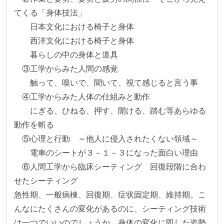
てくる「身体技法」

　　日本文化における椅子と身体

　　西洋文化における椅子と身体

　　暮らしの中の身体と道具

　③工学からみた人間の感覚

　　触って、嗅いで、聞いて、視て感じると言う事

　④工学からみた人体の仕組みと動作

　　にぎる、ひねる、押す、開ける、踏む等あらゆる
動作を斬る

　⑤心理と行動　～他人に侵入されたくない領域～

　　電車のシートが３－１－３になった面白い理由

　⑥人間工学から臨床シーティング　回復段階に合わ
せたシーティング

急性期、一般病棟、回復期、症状固定期、維持期。こ
んなにたくさんの変化があるのに、シーティング技術
は一つでいいのでしょうか。身体の変化に即した姿勢