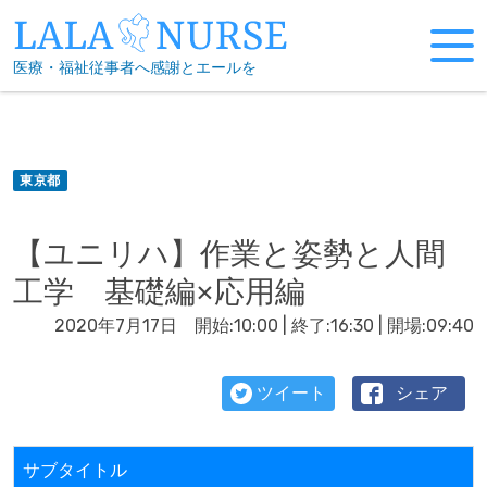
Skip
to
医療・福祉従事者へ感謝とエールを
content
東京都
【ユニリハ】作業と姿勢と人間
工学 基礎編×応用編
2020年7月17日 開始:10:00 | 終了:16:30 | 開場:09:40
ツイート
シェア
サブタイトル