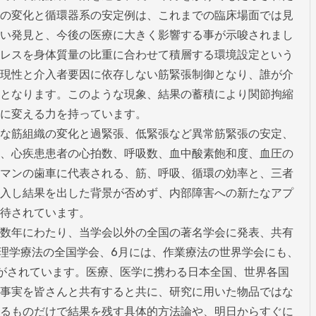
の変化と循環器系の安定例は、これまでの臨床場面では見
い発見と、今後の医療に大きく影響する事が示唆されまし
レスを身体質量の比重に合わせて積層する環境設定という
現性と介入者要因に依存しない筋緊張制御となり、誰が介
となります。このような現象、結果の蓄積により関節拘縮
に変える力を持っています。

な筋組織の変化と過緊張、低緊張など異常筋緊張の安定、
、心疾患患者の心拍数、呼吸数、血中酸素飽和度、血圧の
マンの歯車に代表される、筋、呼吸、循環の効率と、三者
入し結果を出した背景が否めず、内部障害への新たなアプ
待されています。

数年にわたり、当学会以外の全国の著名学会に発表、共有
月に理学療法の全国学会、6月には、作業療法の世界学会にも、
がされています。医療、医学に携わる日本全国、世界各国
事実を皆さんと共有すると共に、研究に用いた物品ではな
るものだけで結果を残す具体的方法論や、明日からすぐに