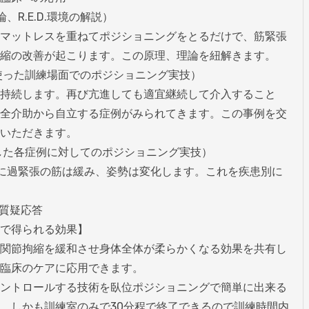
R.E.D.環境の解説）

マットレスを重ねてポジショニングをとるだけで、筋緊張
縮の改善が起こります。この原理、理論を紐解きます。

境を使った訓練場面でのポジショニング実技）

持続します。再び亢進しても適宜継続して介入すること
全介助から自立する症例がみられてきます。この事例を交
いただきます。

生かした各症例に対してのポジショニング実技）

で簡単に過緊張の筋は緩み、姿勢は変化します。これを疾患別に
質疑応答

で得られる効果】

関節拘縮を緩和させ身体全体が柔らかくなる効果を共有し
臨床のケアに応用できます。

ントロールする技術を臥位ポジショニングで簡単に出来る
。しかも訓練室のみで30分程で終了できるので訓練時間内