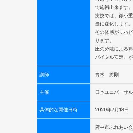
で施術出来ます。

実技では、微小重
量に変化します。

その体感がリハビ
ります。

圧の分散による褥
バイタル安定、が
講師
青木　將剛
主催
日本ユニバーサル
具体的な開催日時
2020年7月18日　開始
府中市ふれあい会