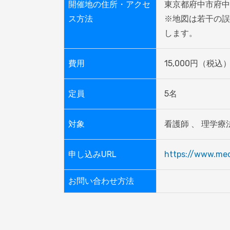
開催地の住所・アクセ
東京都府中市府中町1
ス方法
※地図は若干の誤
します。
費用
15,000円（税込
定員
5名
対象
看護師 、 理学療
申し込みURL
https://www.med
お問い合わせ方法