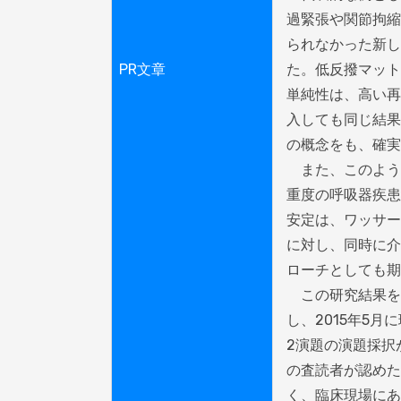
過緊張や関節拘縮
られなかった新し
PR文章
た。低反撥マット
単純性は、高い再
入しても同じ結果
の概念をも、確実
　また、このよう
重度の呼吸器疾患
安定は、ワッサー
に対し、同時に介
ローチとしても期
　この研究結果を
し、2015年5
2演題の演題採択
の査読者が認めた
く、臨床現場にあ