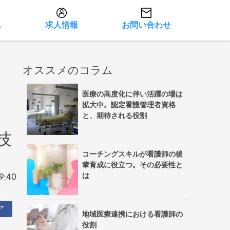
ス
求人情報
お問い合わせ
オススメのコラム
医療の高度化に伴い活躍の場は
拡大中。認定看護管理者資格
と、期待される役割
技
コーチングスキルが看護師の後
輩育成に役立つ。その必要性と
は
9:40
ア
地域医療連携における看護師の
役割