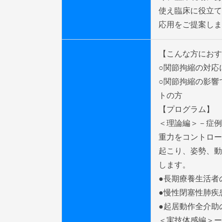
使え臨床に役立て
応用をご提案しま
【こんな方におす
○関節拘縮の対応
○関節拘縮の影響
トの方

【プログラム】

＜理論編＞－症例
重力をコントロー
起こり、姿勢、動
します。

●長期療養生活者
●慢性閉塞性肺疾
●起居動作全介助
＜実技体感編＞ー