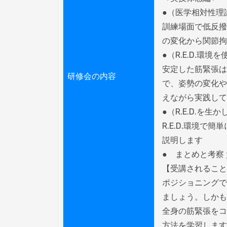
●（医学相対性理論、
訓練場面で低反撥
の変化から関節拘
●（R.E.D.環
安定した筋緊張は
研修会の内容
で、姿勢の変化や
えながら実践して
●（R.E.D.を
R.E.D.環境
説明します

●　まとめと考察 
【受講されること
ポジショニングで
ましょう。しかも
全身の筋緊張をコ
方法を学習します