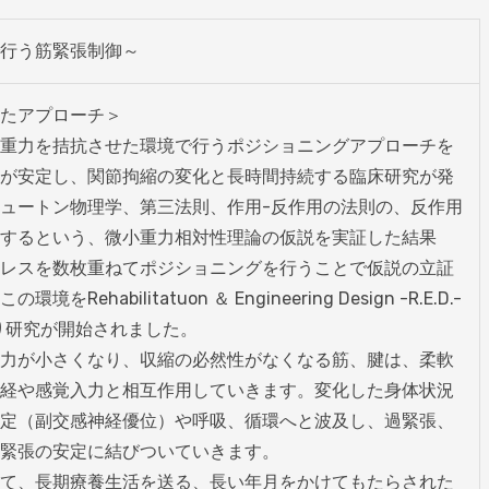
行う筋緊張制御～
たアプローチ＞

重力を拮抗させた環境で行うポジショニングアプローチを
が安定し、関節拘縮の変化と長時間持続する臨床研究が発
ュートン物理学、第三法則、作用-反作用の法則の、反作用
するという、微小重力相対性理論の仮説を実証した結果
レスを数枚重ねてポジショニングを行うことで仮説の立証
Rehabilitatuon ＆ Engineering Design -R.E.D.-
り研究が開始されました。

力が小さくなり、収縮の必然性がなくなる筋、腱は、柔軟
経や感覚入力と相互作用していきます。変化した身体状況
定（副交感神経優位）や呼吸、循環へと波及し、過緊張、
緊張の安定に結びついていきます。

て、長期療養生活を送る、長い年月をかけてもたらされた