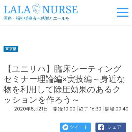
Skip
to
医療・福祉従事者へ感謝とエールを
content
東京都
【ユニリハ】臨床シーティング
セミナー理論編×実技編～身近な
物を利用して除圧効果のあるク
ッションを作ろう～
2020年8月21日 開始:10:00 | 終了:16:30 | 開場:09:40
ツイート
シェア