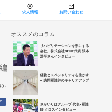
ス
求人情報
お問い合わせ
オススメのコラム
リハビリテーションを形にする
会社。株式会社GENE代表 張本
浩平さんインタビュー
編
経験とスペシャリティを生かす
– 訪問看護師のキャリアアップ
40）
ア
さかいりはグループ 代表×看護
師 クロスインタビュー