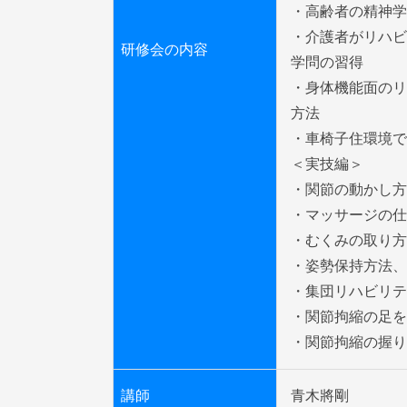
・高齢者の精神学

・介護者がリハビ
研修会の内容
学問の習得

・身体機能面のリ
方法

・車椅子住環境で
＜実技編＞

・関節の動かし方

・マッサージの仕
・むくみの取り方
・姿勢保持方法、
・集団リハビリテ
・関節拘縮の足を
・関節拘縮の握り
講師
青木將剛