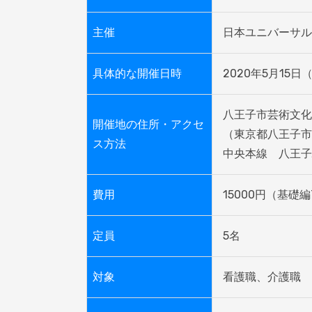
主催
日本ユニバーサル
具体的な開催日時
2020年5月15日（
八王子市芸術文化
開催地の住所・アクセ
（東京都八王子市本町
ス方法
中央本線　八王子
費用
15000円（基礎編
定員
5名
対象
看護職、介護職