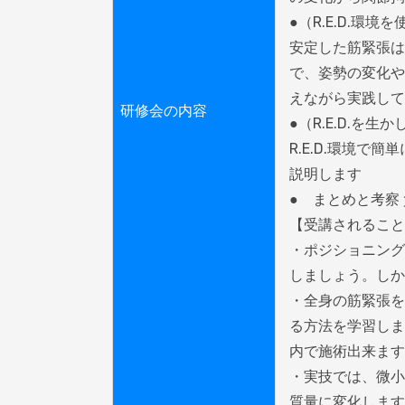
●（R.E.D.環
安定した筋緊張は
で、姿勢の変化や
えながら実践して
研修会の内容
●（R.E.D.を
R.E.D.環境
説明します

●　まとめと考察 
【受講されること
・ポジショニング
しましょう。しか
・全身の筋緊張を
る方法を学習しま
内で施術出来ます
・実技では、微小
質量に変化します