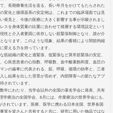
て、長期療養生活を送る、長い年月をかけてもたらされた
の変化と循環器系の安定例は、これまでの臨床場面では見
い発見と、今後の医療に大きく影響する事が示唆されまし
レスを身体質量の比重に合わせて積層する環境設定という
現性と介入者要因に依存しない筋緊張制御となり、誰が介
となります。このような現象、結果の蓄積により関節拘縮
に変える力を持っています。

な筋組織の変化と過緊張、低緊張など異常筋緊張の安定、
、心疾患患者の心拍数、呼吸数、血中酸素飽和度、血圧の
マンの歯車に代表される、筋、呼吸、循環の効率と、三者
入し結果を出した背景が否めず、内部障害への新たなアプ
待されています。

数年にわたり、当学会以外の全国の著名学会に発表、共有
月に理学療法の全国学会、6月には、作業療法の世界学会にも、
がされています。医療、医学に携わる日本全国、世界各国
事実を皆さんと共有すると共に、研究に用いた物品ではな