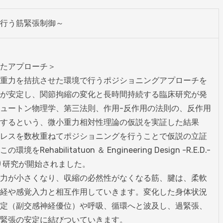
行う筋緊張制御～
たアプローチ＞

重力を拮抗させた環境で行うポジショニングアプローチを
が安定し、関節拘縮の変化と長時間持続する臨床研究が発
ュートン物理学、第三法則、作用-反作用の法則の、反作用
するという、微小重力相対性理論の仮説を実証した結果
レスを数枚重ねてポジショニングを行うことで仮説の立証
Rehabilitatuon ＆ Engineering Design -R.E.D.-
り研究が開始されました。

力が小さくなり、収縮の必然性がなくなる筋、腱は、柔軟
経や感覚入力と相互作用していきます。変化した身体状況
定（副交感神経優位）や呼吸、循環へと波及し、過緊張、
緊張の安定に結びついていきます。
