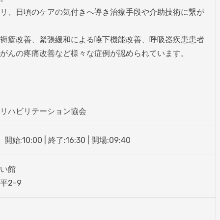
リ、日頃のケアの気付きへ導き治療手段や介助技術に繋が
褥瘡改善、緊張緩和による嚥下機能改善、呼吸器疾患患者
がんの疼痛改善など様々な症例が認められています。
リハビリテーション協会
始:10:00 | 終了:16:30 | 開場:09:40
い館

平2-9

