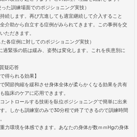
境を使った訓練場面でのポジショニング実技）

持続します。再び亢進しても適宜継続して介入すること
全介助から自立する症例がみられてきます。この事例を交
いただきます。

生かした各症例に対してのポジショニング実技）

で簡単に過緊張の筋は緩み、姿勢は変化します。これを疾患別に
質疑応答

で得られる効果】

で関節拘縮を緩和させ身体全体が柔らかくなる効果を共有
も臨床のケアに応用できます。

コントロールする技術を臥位ポジショニングで簡単に出来
す。しかも訓練室のみで30分程で終了できるので訓練時間
。

重力環境を体感できます。あなたの身体が数ｍｍHgの身体
。
