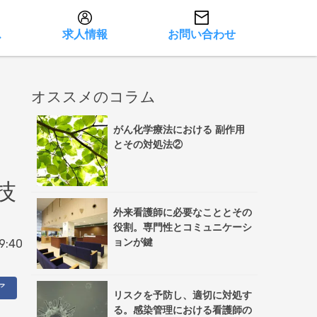
ス
求人情報
お問い合わせ
オススメのコラム
がん化学療法における 副作用
とその対処法②
技
外来看護師に必要なこととその
役割。専門性とコミュニケーシ
ョンが鍵
9:40
ア
リスクを予防し、適切に対処す
る。感染管理における看護師の