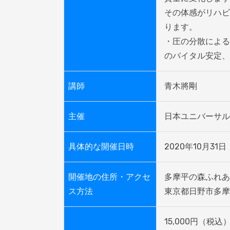
その体感がリハビ
ります。

・圧の分散による
のバイタル安定、
講師
青木將剛
主催
日本ユニバーサル
具体的な開催日時
2020年10月31日　開
開催地の住所・アクセ
多摩平の森ふれあ
ス方法
東京都日野市多摩
15,000円（税込）