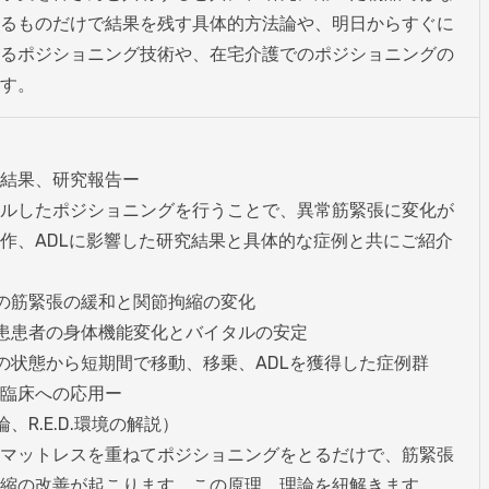
るものだけで結果を残す具体的方法論や、明日からすぐに
るポジショニング技術や、在宅介護でのポジショニングの
す。
結果、研究報告ー

ルしたポジショニングを行うことで、異常筋緊張に変化が
作、ADLに影響した研究結果と具体的な症例と共にご紹介
の筋緊張の緩和と関節拘縮の変化

患患者の身体機能変化とバイタルの安定

の状態から短期間で移動、移乗、ADLを獲得した症例群

臨床への応用ー

R.E.D.環境の解説）

マットレスを重ねてポジショニングをとるだけで、筋緊張
縮の改善が起こります。この原理、理論を紐解きます。
