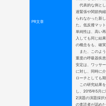
　代表的な例とし
過緊張や関節拘縮
られなかった新し
PR文章
た。低反撥マット
単純性は、高い再
入しても同じ結果
の概念をも、確実
　また、このよう
重度の呼吸器疾患
安定は、ワッサー
に対し、同時に介
ローチとしても期
　この研究結果を
し、2015年5
2演題の演題採択
の査読者が認めた