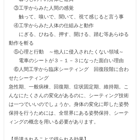
　③工学からみた人間の感覚

　　触って、嗅いで、聞いて、視て感じると言う事

　④工学からみた人体の仕組みと動作

　　にぎる、ひねる、押す、開ける、踏む等あらゆる
動作を斬る

　⑤心理と行動　～他人に侵入されたくない領域～

　　電車のシートが３－１－３になった面白い理由

　⑥人間工学から臨床シーティング　回復段階に合わ
せたシーティング

急性期、一般病棟、回復期、症状固定期、維持期。こ
んなにたくさんの変化があるのに、シーティング技術
は一つでいいのでしょうか。身体の変化に即した姿勢
保持を行うためには、全世界にある姿勢保持、シーテ
ィングの概念を用いる必要があります。

【受講されることで得られる効果】
