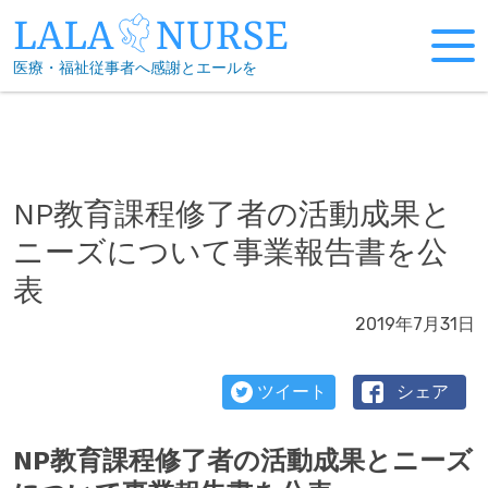
Skip
to
医療・福祉従事者へ感謝とエールを
content
NP教育課程修了者の活動成果と
ニーズについて事業報告書を公
表
2019年7月31日
ツイート
シェア
NP教育課程修了者の活動成果とニーズ