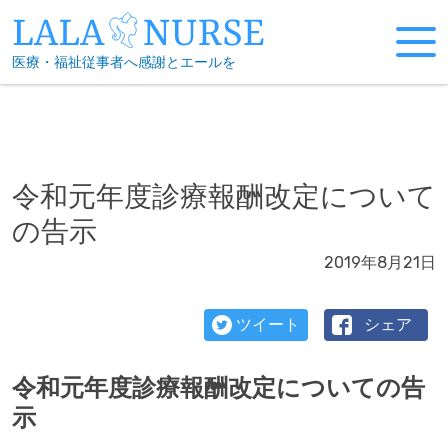
Skip
to
医療・福祉従事者へ感謝とエールを
content
令和元年度診療報酬改定について
の告示
2019年8月21日
ツイート
シェア
令和元年度診療報酬改定についての告
示