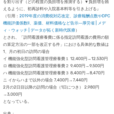
を割り出す（どの程度の負担増を推測する）▼負担増を賄
えるように、初再診料や入院基本料等を引き上げる』
（引用：
2019年度の消費税対応改定、診療報酬点数やDPC
機能評価係数II、薬価、材料価格など告示―厚労省 | メデ
ィ・ウォッチ | データが拓く新時代医療
）
とされ、「訪問看護療養費に係る指定訪問看護の費用の額
の算定方法の一部を改正する件」における具体的な数値は
1、月の初日の訪問の場合
イ 機能強化型訪問看護管理療養費１ 12,400円→12,530円
ロ 機能強化型訪問看護管理療養費２ 9,400円→9,500円
ハ 機能強化型訪問看護管理療養費３ 8,400円→8,470円
ニ イからハまで以外の場合 7,400円→7,440円
2月の2日目以降の訪問の場合（1日につき） 2,980円
→3,000円
となっている。
出典：