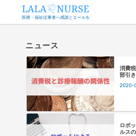
Skip
to
医療・福祉従事者へ感謝とエールを
content
ニュース
消費税
部引き
2020-
ロボッ
ルスの