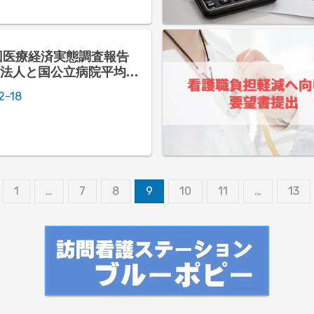
回医療経済実態調査報告
法人と国公立病院平均年
」
2-18
1
…
7
8
9
10
11
…
13