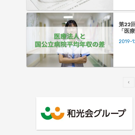
第22
「医療
収の差
2019-1
投
‹
稿
ナ
ビ
ゲ
ー