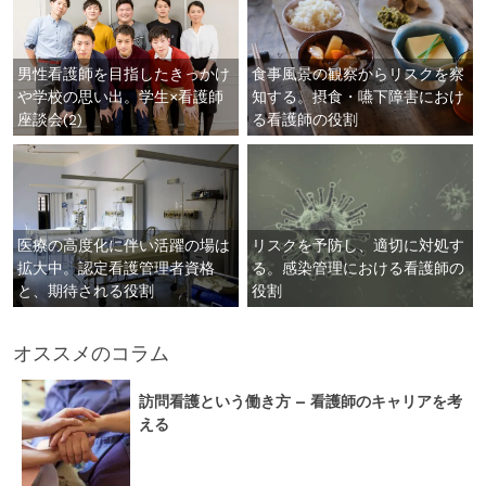
男性看護師を目指したきっかけ
食事風景の観察からリスクを察
や学校の思い出。学生×看護師
知する。摂食・嚥下障害におけ
座談会(2)
る看護師の役割
医療の高度化に伴い活躍の場は
リスクを予防し、適切に対処す
拡大中。認定看護管理者資格
る。感染管理における看護師の
と、期待される役割
役割
オススメのコラム
訪問看護という働き方 – 看護師のキャリアを考
える