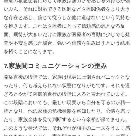
重症の救急患者に対して家族は無力さを感じる気持ちが強
いぶん、それに対応できる医師など医療関係者をより大き
な存在と感じ、信じて従うしか他に道はないという気持ち
を抱きます。これは医療者にとって信頼感の源となる反
面、期待が大きいだけに家族が医療者の言動に少しでも疑
問や不安を感じた場合、強い不信感を生み出すという結果
を招くことになります。
7.家族間コミュニケーションの歪み
発症直後の段階では、家族は現実に圧倒されパニックとな
ったり、何も考えられない状態になりがちです。それを過
ぎるとやがて防御的退行の段階に入ると言われています。
この段階においても、厳しい現実から自分を守るのが精一
杯となり、他の家族の危機状態を察知したり、心情を慮っ
たり、家族全体を見て判断するという余裕が保てません。
このような状況では、それぞれが相手のニーズをうまく感