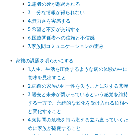
2.患者の死が想起される
3.十分な情報が得られない
4.無力さを実感する
5.希望と不安が交錯する
6.医療関係者への信頼と不信感
7.家族間コミュニケーションの歪み
家族の課題を明らかにする
1.人生、生活を圧倒するような病の体験の中に
意味を見出すこと
2.病前の家族の同一性を失うことに対する悲嘆
3.過去と未来が繋がっているという感覚を維持
する一方で、永続的な変化を受け入れる位相へ
と変化すること
4.短期間の危機を持ち堪える立ち直っていくた
めに家族が協働すること