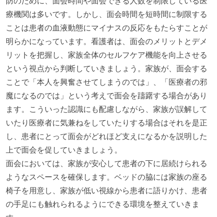
防のために、面会時間や面会できる人数を制限している医
療機関は多いです。しかし、面会時間を短時間に制限する
ことは患者の血液動態にマイナスの反応をもたらすことが
明らかになっています。看護者は、面会のメリットとデメ
リットを把握し、家族全体のセルフケア機能を向上させる
という視点から判断していきましょう。家族が、面会する
ことで「本人を興奮させてしまうのでは」、「医療者の邪
魔になるのでは」という考えで面会を躊躇する場合があり
ます。こういった認識にも配慮しながら、家族が誤解して
いたり医療者に気兼ねをしていたりする場合はそれを是正
し、患者にとって面会がどれほど支えになるかを説明した
上で面会を促していきましょう。
面会においては、家族が安心して患者の下に居続けられる
ようなスペースを確保します。ベッドの脇には家族の座る
椅子を用意し、家族が低い視線から患者に語りかけ、患者
の手足にも触れられるようにできる環境を整えていきま